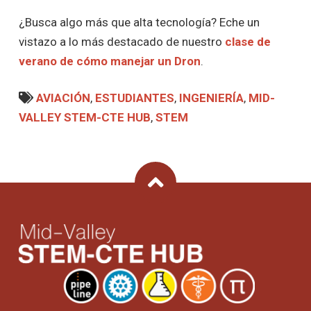
¿Busca algo más que alta tecnología? Eche un
vistazo a lo más destacado de nuestro
clase de
verano de cómo manejar un Dron
.
AVIACIÓN
,
ESTUDIANTES
,
INGENIERÍA
,
MID-
VALLEY STEM-CTE HUB
,
STEM
Back To Top