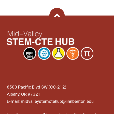
Back To Top
6500 Pacific Blvd SW (CC-212)
Albany, OR 97321
E-mail:
midvalleystemctehub@linnbenton.edu