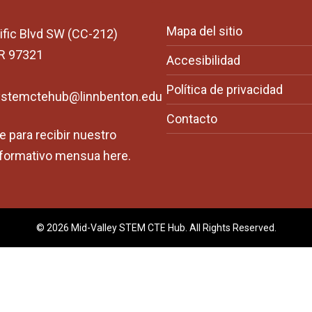
Mapa del sitio
ific Blvd SW (CC-212)
OR 97321
Accesibilidad
Política de privacidad
ystemctehub@linnbenton.edu
Contacto
e para recibir nuestro
informativo mensua
here
.
© 2026 Mid-Valley STEM CTE Hub. All Rights Reserved.