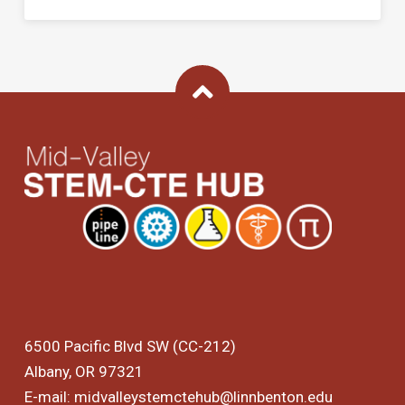
Back To Top
6500 Pacific Blvd SW (CC-212)
Albany, OR 97321
E-mail:
midvalleystemctehub@linnbenton.edu