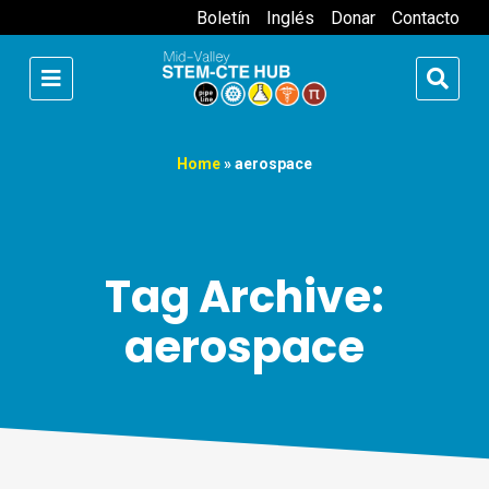
Boletín
Inglés
Donar
Contacto
Home
»
aerospace
Tag Archive:
aerospace