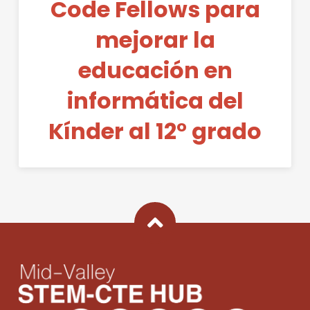
Code Fellows para
mejorar la
educación en
informática del
Kínder al 12° grado
Back To Top