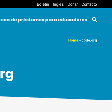
Boletín
Inglés
Donar
Contacto
oteca de préstamos para educadores
Home
»
code.org
org