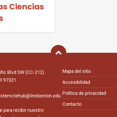
as Ciencias
s
Back To Top
Mapa del sitio
ific Blvd SW (CC-212)
OR 97321
Accesibilidad
Política de privacidad
ystemctehub@linnbenton.edu
Contacto
e para recibir nuestro