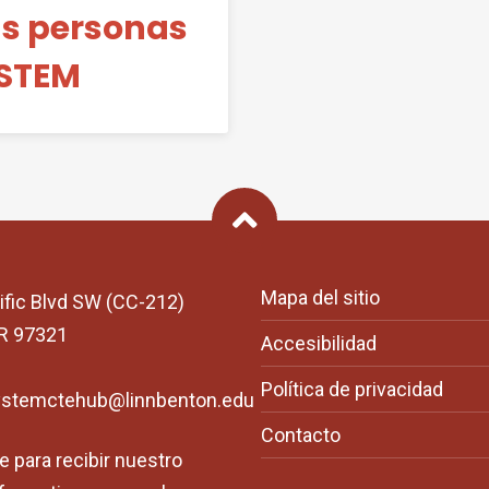
las personas
 STEM
Back To Top
Mapa del sitio
ific Blvd SW (CC-212)
OR 97321
Accesibilidad
Política de privacidad
ystemctehub@linnbenton.edu
Contacto
e para recibir nuestro