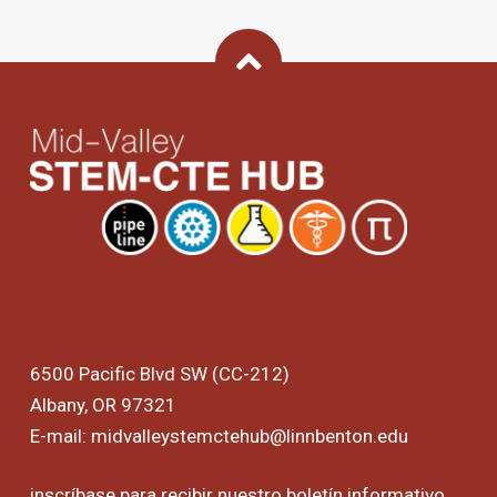
Back To Top
6500 Pacific Blvd SW (CC-212)
Albany, OR 97321
E-mail:
midvalleystemctehub@linnbenton.edu
inscríbase para recibir nuestro boletín informativo