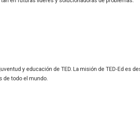
tan en futuras líderes y solucionadoras de problemas.
e juventud y educación de TED. La misión de TED-Ed es des
s de todo el mundo.