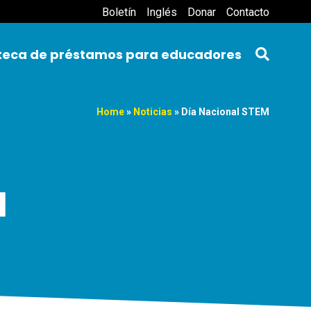
Boletín
Inglés
Donar
Contacto
oteca de préstamos para educadores
Home
»
Noticias
»
Día Nacional STEM
M