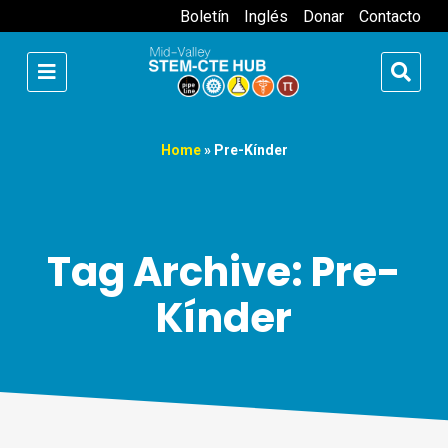
Boletín
Inglés
Donar
Contacto
Home
»
Pre-Kínder
Tag Archive: Pre-
Kínder